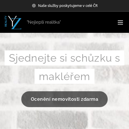
Naše služby poskytujeme v celé ČR
"Nejlepší realitka"
Sjednejte si schůzku s
makléřem
Ocenění nemovitosti zdarma