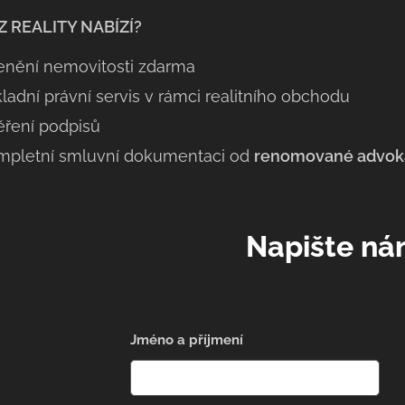
Z REALITY NABÍZÍ?
enění nemovitosti zdarma
ladní právní servis v rámci realitního obchodu
ěření podpisů
mpletní smluvní dokumentaci od
renomované advoká
Napište
ná
Jméno a příjmení