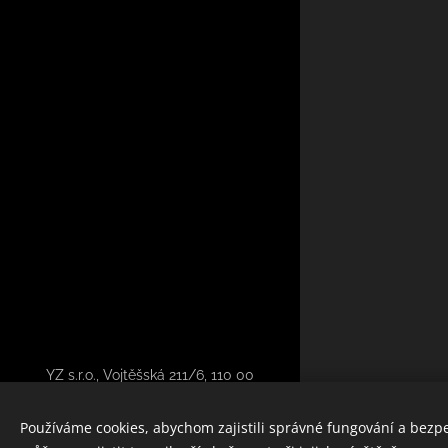
YZ s.r.o., Vojtěšská 211/6, 110 00
Praha 1
Používáme cookies, abychom zajistili správné fungování a bezp
Vytvořeno službou
Webnode