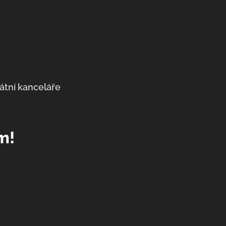
tní kanceláře
m!