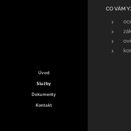
CO VÁM Y
oc
zák
ov
ko
Úvod
Služby
Dokumenty
Kontakt