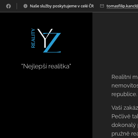
Naše služby poskytujeme v celé ČR
tomasfilip.kanc
"Nejlepší realitka"
Realitní m
nemovitost
republice.
Vaši zakáz
Pečlivě ta
dokonalý p
pružně re