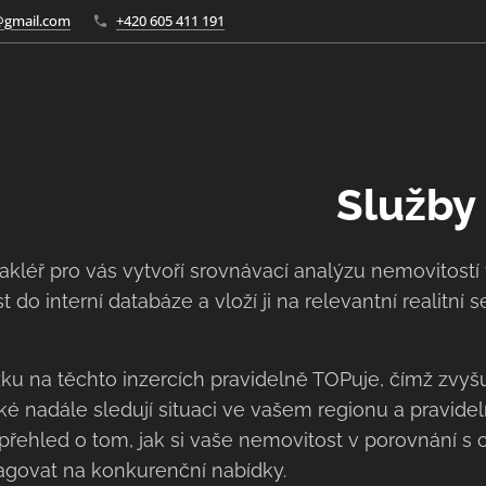
l@gmail.com
+420 605 411 191
Služby
akléř pro vás vytvoří srovnávací analýzu nemovitostí 
 do interní databáze a vloží ji na relevantní realitní 
ku na těchto inzercích pravidelně TOPuje, čímž zvyšuj
ké nadále sledují situaci ve vašem regionu a pravideln
řehled o tom, jak si vaše nemovitost v porovnání s o
agovat na konkurenční nabídky.